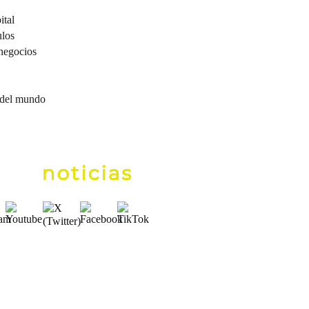
ital
ulos
negocios
 del mundo