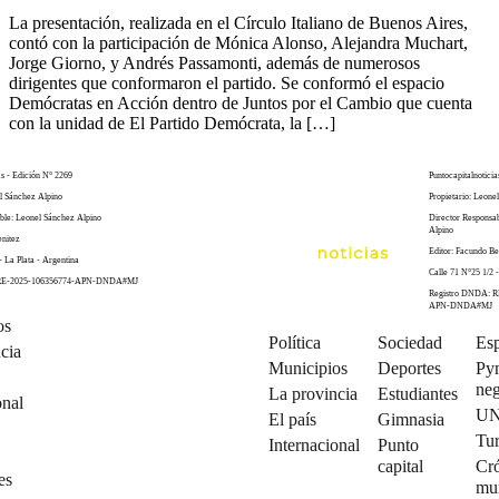
La presentación, realizada en el Círculo Italiano de Buenos Aires,
contó con la participación de Mónica Alonso, Alejandra Muchart,
Jorge Giorno, y Andrés Passamonti, además de numerosos
dirigentes que conformaron el partido. Se conformó el espacio
Demócratas en Acción dentro de Juntos por el Cambio que cuenta
con la unidad de El Partido Demócrata, la […]
as - Edición N° 2269
Puntocapitalnoticia
el Sánchez Alpino
Propietario: Leone
ble: Leonel Sánchez Alpino
Director Responsa
Alpino
enitez
Editor: Facundo Be
- La Plata - Argentina
Calle 71 N°25 1/2 -
 RE-2025-106356774-APN-DNDA#MJ
Registro DNDA: R
APN-DNDA#MJ
os
Política
Sociedad
Esp
cia
Municipios
Deportes
Py
neg
La provincia
Estudiantes
onal
U
El país
Gimnasia
Tu
Internacional
Punto
capital
Cró
es
mu