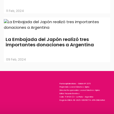
11 Feb, 2024
La Embajada del Japón realizó tres
importantes donaciones a Argentina
09 Feb, 2024
Puntocapitalnoticias - Edición N° 2273
Propietario: Leonel Sánchez Alpino
Director Responsable: Leonel Sánchez Alpino
Editor: Facundo Benitez
Calle 71 N°25 1/2 - La Plata - Argentina
Registro DNDA: RE-2025-106356774-APN-DNDA#MJ