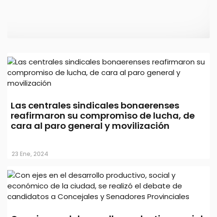
Elecciones en el SOSBA: contundente
respaldo a la conducción de Julio
Las centrales sindicales bonaerenses
Castro
reafirmaron su compromiso de lucha, de
cara al paro general y movilización
15 Jul, 2025
23 Ene, 2024