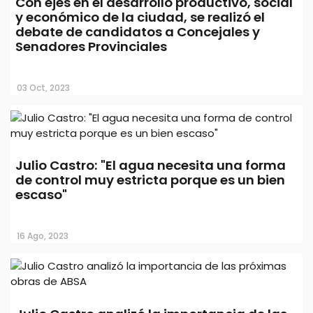
Con ejes en el desarrollo productivo, social
y económico de la ciudad, se realizó el
debate de candidatos a Concejales y
Julio Castro irá por un nuevo mandato
Senadores Provinciales
en el SOSBA con una lista de unidad
provincial
03 Oct, 2023
Julio Castro: "El agua necesita una forma
de control muy estricta porque es un bien
escaso"
16 Ago, 2023