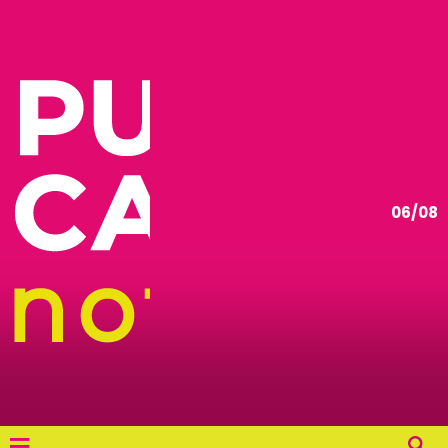
06/08
≡