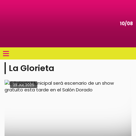
10/08
≡
La Glorieta
23 Jul, 2025