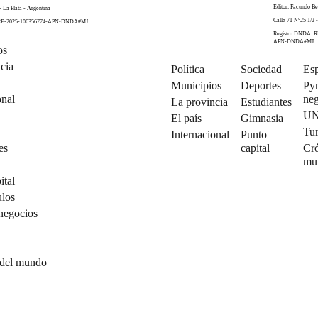
Editor: Facundo Be
- La Plata - Argentina
Calle 71 N°25 1/2 -
 RE-2025-106356774-APN-DNDA#MJ
Registro DNDA: R
APN-DNDA#MJ
os
cia
Política
Sociedad
Esp
Municipios
Deportes
Py
onal
neg
La provincia
Estudiantes
U
El país
Gimnasia
Tu
Internacional
Punto
es
capital
Cró
mu
ital
ulos
negocios
 del mundo