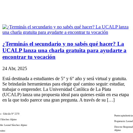
¿Terminás el secundario y no sabés qué hacer? La
UCALP lanza una charla gratuita para ayudarte a
encontrar tu vocación
24 Abr, 2025
Está destinada a estudiantes de 5° y 6° año y será virtual y gratuita.
Se brindarán herramientas para elegir qué camino seguir: estudiar,
trabajar o emprender. La Universidad Católica de La Plata
(UCALP) lanza una propuesta ideal para quienes están en esa etapa
en la que todo parece una gran pregunta. A través de su […]
as - Edición N° 2270
Puntocapitalnoticia
el Sánchez Alpino
Propietario: Leone
ble: Leonel Sánchez Alpino
Director Responsa
Alpino
enitez