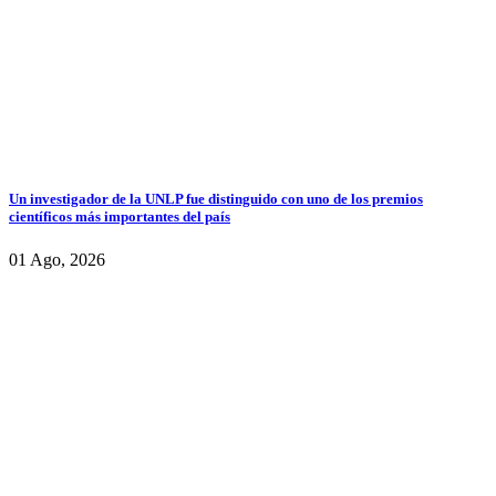
Un investigador de la UNLP fue distinguido con uno de los premios
científicos más importantes del país
01 Ago, 2026