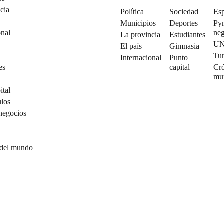
cia
Política
Sociedad
Esp
Municipios
Deportes
Py
onal
neg
La provincia
Estudiantes
U
El país
Gimnasia
Tu
Internacional
Punto
es
capital
Cró
mu
ital
ulos
negocios
 del mundo