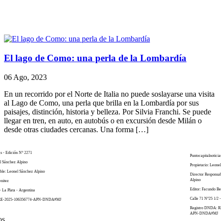
El lago de Como: una perla de la Lombardía
06 Ago, 2023
En un recorrido por el Norte de Italia no puede soslayarse una visita
al Lago de Como, una perla que brilla en la Lombardía por sus
paisajes, distinción, historia y belleza. Por Silvia Franchi. Se puede
llegar en tren, en auto, en autobús o en excursión desde Milán o
desde otras ciudades cercanas. Una forma […]
as - Edición N° 2271
Puntocapitalnoticia
el Sánchez Alpino
Propietario: Leone
ble: Leonel Sánchez Alpino
Director Responsa
Alpino
enitez
Editor: Facundo Be
- La Plata - Argentina
Calle 71 N°25 1/2 -
 RE-2025-106356774-APN-DNDA#MJ
Registro DNDA: R
APN-DNDA#MJ
os