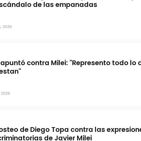
escándalo de las empanadas
ali y la Sole
Lali le dedicó un nuevo
Milei: 'Payaso'
, 2025
i apuntó contra Milei: "Represento todo lo 
estan"
, 2025
posteo de Diego Topa contra las expresion
criminatorias de Javier Milei