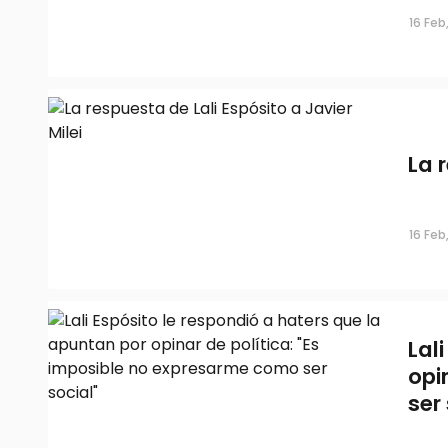
16 Feb
La 
16 Feb
Lal
opi
ser