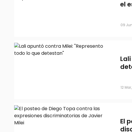
el 
Final con polémica: Milei rechazó a L
interpretará el himno
09 Jun
Lal
det
12 Mar
El 
dis