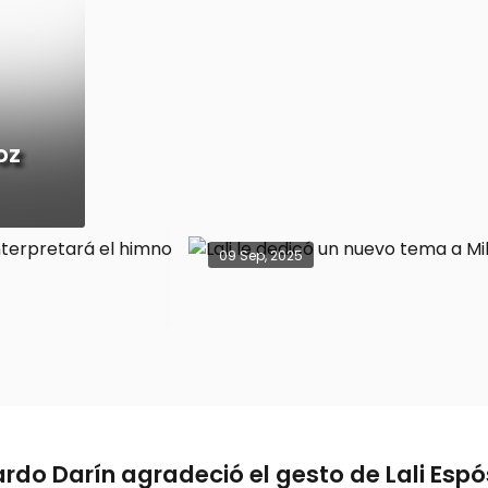
oz
09 Sep, 2025
ardo Darín agradeció el gesto de Lali Espó