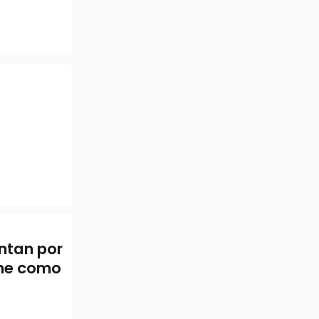
untan por
rme como