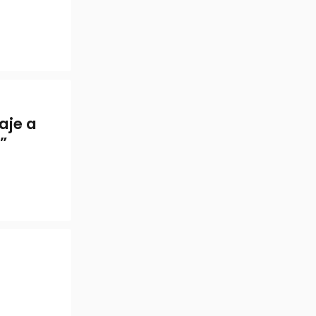
aje a
”