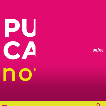
06/08
≡