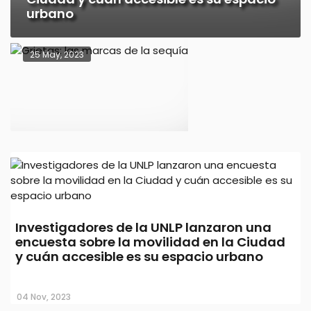
urbano
25 May, 2023
Grietas: las marcas de
Investigadores de la UNLP lanzaron una
la sequía
encuesta sobre la movilidad en la Ciudad
y cuán accesible es su espacio urbano
18 Sep, 2021
04 Nov, 2023