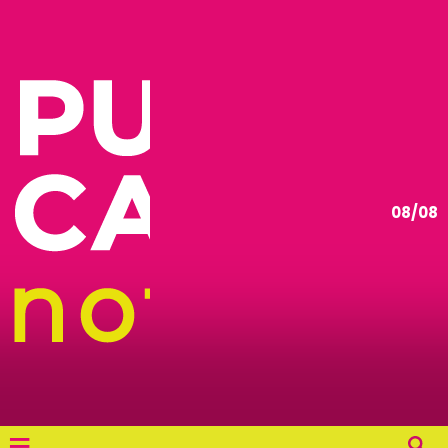
08/08
≡