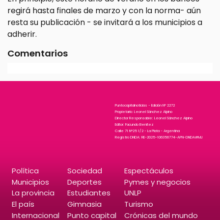
regirá hasta finales de marzo y con la norma- aún
resta su publicación - se invitará a los municipios a
adherir.
Comentarios
Puntocapitalnoticias - Edición N° 2272
Propietario: Leonel Sánchez Alpino
Director Responsable: Leonel Sánchez Alpino
Editor: Facundo Benitez
Calle 71 N°25 1/2 - La Plata - Argentina
Registro DNDA: RE-2025-106356774-APN-DNDA#MJ
Política
Sociedad
Espectáculos
Municipios
Deportes
Pymes y negocios
La provincia
Estudiantes
UNLP
El país
Gimnasia
Turismo
Internacional
Punto capital
Crónicas del mundo