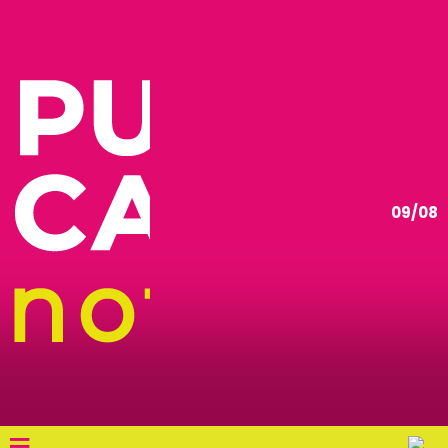
09/08
≡