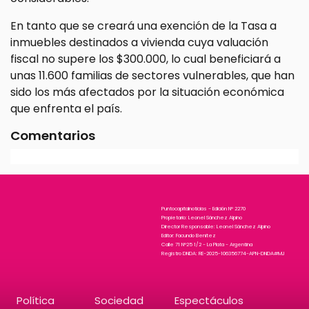
En tanto que se creará una exención de la Tasa a
inmuebles destinados a vivienda cuya valuación
fiscal no supere los $300.000, lo cual beneficiará a
unas 11.600 familias de sectores vulnerables, que han
sido los más afectados por la situación económica
que enfrenta el país.
Comentarios
Puntocapitalnoticias - Edición N° 2270
Propietario: Leonel Sánchez Alpino
Director Responsable: Leonel Sánchez Alpino
Editor: Facundo Benitez
Calle 71 N°25 1/2 - La Plata - Argentina
Registro DNDA: RE-2025-106356774-APN-DNDA#MJ
Política
Sociedad
Espectáculos