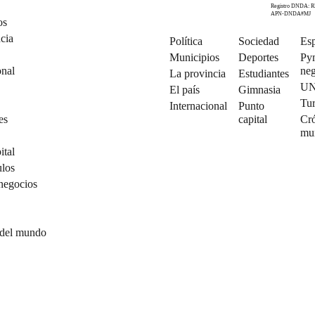
Registro DNDA: R
APN-DNDA#MJ
os
cia
Política
Sociedad
Esp
Municipios
Deportes
Py
onal
neg
La provincia
Estudiantes
U
El país
Gimnasia
Tu
Internacional
Punto
es
capital
Cró
mu
ital
ulos
negocios
 del mundo