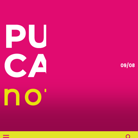
09/08
≡