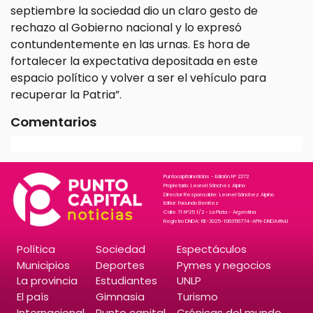
septiembre la sociedad dio un claro gesto de
rechazo al Gobierno nacional y lo expresó
contundentemente en las urnas. Es hora de
fortalecer la expectativa depositada en este
espacio político y volver a ser el vehículo para
recuperar la Patria”.
Comentarios
Puntocapitalnoticias - Edición N° 2272
Propietario: Leonel Sánchez Alpino
Director Responsable: Leonel Sánchez Alpino
Editor: Facundo Benitez
Calle 71 N°25 1/2 - La Plata - Argentina
Registro DNDA: RE-2025-106356774-APN-DNDA#MJ
Política
Sociedad
Espectáculos
Municipios
Deportes
Pymes y negocios
La provincia
Estudiantes
UNLP
El país
Gimnasia
Turismo
Internacional
Punto capital
Crónicas del mundo