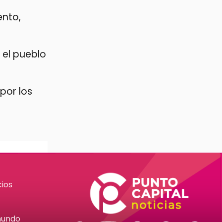
ento,
o el pueblo
 por los
ios
mundo