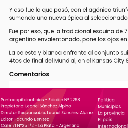
Y eso fue lo que pasó, con el agónico triun
sumando una nueva épica al seleccionado 
Fue por eso, que la tradicional esquina de 7 
argentino envalentonado, pone los ojos en 
La celeste y blanca enfrente al conjunto suiz
4tos de final del Mundial, en el Kansas City 
Comentarios
Política
Puntocapitalnoticias - Edición N° 2268
Municipios
Propietario: Leonel Sánchez Alpino
La provincia
Director Responsable: Leonel Sánchez Alpino
Editor: Facundo Benitez
El país
Calle 71 N°25 1/2 - La Plata - Argentina
Internacional