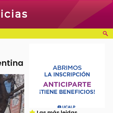
entina
Las más leidas