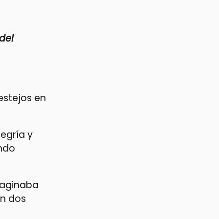
del
estejos en
egría y
ando
imaginaba
on dos