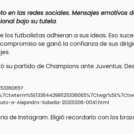
to en las redes sociales. Mensajes emotivos d
onal bajo su tutela
.
 los futbolistas adhieran a sus ideas. Eso suc
 compromiso se ganó la confianza de sus dirigi
jes.
alizó su partido de Champions ante Juventus. De
125336065?
Ctwterm%5E1336442991125336065%7Ctwgr%5E%7Ctwco
buto-a-Alejandro-Sabella-20201208-0041.html
ia de Instagram. Eligió recordarlo con los braz