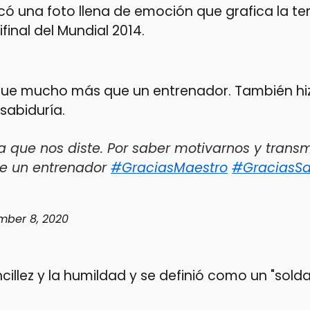
có una foto llena de emoción que grafica la te
final del Mundial 2014.
e fue mucho más que un entrenador. También hi
 sabiduría.
a que nos diste. Por saber motivarnos y transm
ue un entrenador
#GraciasMaestro
#GraciasSa
ber 8, 2020
illez y la humildad y se definió como un "sold