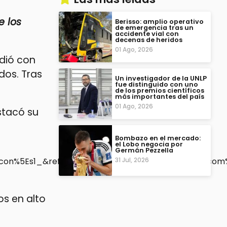
e los
Berisso: amplio operativo
de emergencia tras un
accidente vial con
decenas de heridos
01 Ago, 2026
edió con
dos. Tras
Un investigador de la UNLP
fue distinguido con uno
de los premios científicos
más importantes del país
01 Ago, 2026
stacó su
Bombazo en el mercado:
el Lobo negocia por
Germán Pezzella
31 Jul, 2026
n%5Es1_&ref_url=https%3A%2F%2Fwww.rosario3.com%
os en alto