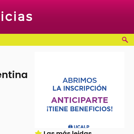
entina
Las más leidas