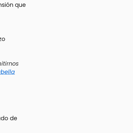
nsión que
zo
itirnos
bella
ado de