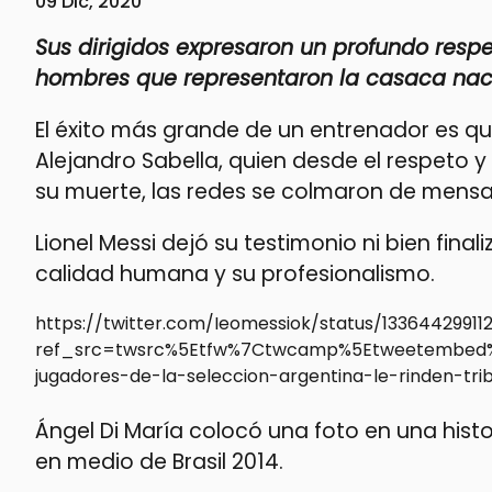
09 Dic, 2020
Sus dirigidos expresaron un profundo respe
hombres que representaron la casaca naci
El éxito más grande de un entrenador es que
Alejandro Sabella, quien desde el respeto y
su muerte, las redes se colmaron de mensa
Lionel Messi dejó su testimonio ni bien fin
calidad humana y su profesionalismo.
https://twitter.com/Ieomessiok/status/1336442991
ref_src=twsrc%5Etfw%7Ctwcamp%5Etweetembed%7
jugadores-de-la-seleccion-argentina-le-rinden-tri
Ángel Di María colocó una foto en una histor
en medio de Brasil 2014.