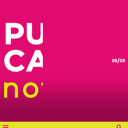
06/08
≡