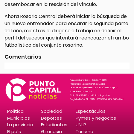
desembocar en la rescisión del vínculo.
Ahora Rosario Central deberá iniciar la búsqueda de
un nuevo entrenador para encarar la segunda parte
del año, mientras la dirigencia trabaja en definir el
perfil del sucesor que intentará reencauzar el rumbo
futbolístico del conjunto rosarino.
Comentarios
Puntocapitalnoticias - Edición N° 2269
Propietario: Leonel Sánchez Alpino
Director Responsable: Leonel Sánchez Alpino
Editor: Facundo Benitez
Calle 71 N°25 1/2 - La Plata - Argentina
Registro DNDA: RE-2025-106356774-APN-DNDA#MJ
Política
Sociedad
Espectáculos
Municipios
Deportes
Pymes y negocios
La provincia
Estudiantes
UNLP
El país
Gimnasia
Turismo