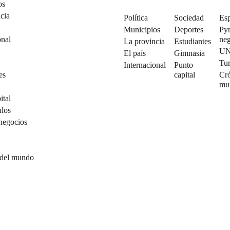
os
cia
Política
Sociedad
Esp
Municipios
Deportes
Py
onal
neg
La provincia
Estudiantes
U
El país
Gimnasia
Tu
Internacional
Punto
es
capital
Cró
mu
ital
ulos
negocios
 del mundo