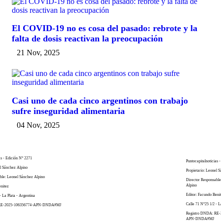
El COVID-19 no es cosa del pasado: rebrote y la
falta de dosis reactivan la preocupación
21 Nov, 2025
Casi uno de cada cinco argentinos con trabajo
sufre inseguridad alimentaria
04 Nov, 2025
as - Edición N° 2271
Puntocapitalnoticias 
el Sánchez Alpino
Propietario: Leonel 
ble: Leonel Sánchez Alpino
Director Responsabl
Alpino
enitez
Editor: Facundo Beni
- La Plata - Argentina
Calle 71 N°25 1/2 - L
 RE-2025-106356774-APN-DNDA#MJ
Registro DNDA: RE-
APN-DNDA#MJ