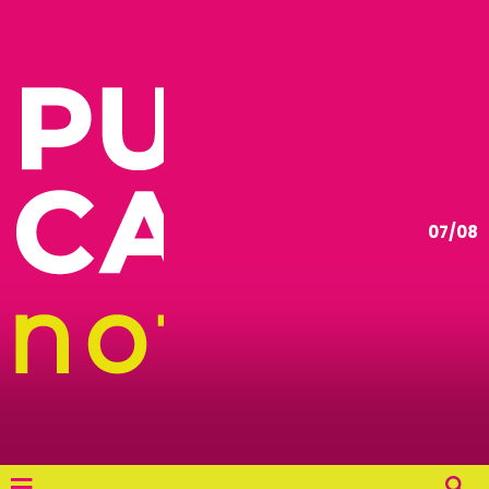
07/08
≡