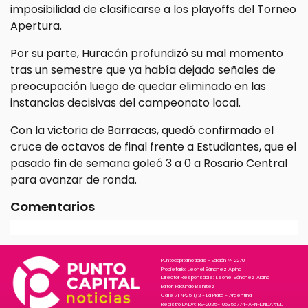
imposibilidad de clasificarse a los playoffs del Torneo
Apertura.
Por su parte, Huracán profundizó su mal momento
tras un semestre que ya había dejado señales de
preocupación luego de quedar eliminado en las
instancias decisivas del campeonato local.
Con la victoria de Barracas, quedó confirmado el
cruce de octavos de final frente a Estudiantes, que el
pasado fin de semana goleó 3 a 0 a Rosario Central
para avanzar de ronda.
Comentarios
Puntocapitalnoticias - Edición N° 2270
Propietario: Leonel Sánchez Alpino
Director Responsable: Leonel Sánchez Alpino
Editor: Facundo Benitez
Calle 71 N°25 1/2 - La Plata - Argentina
Registro DNDA: RE-2025-106356774-APN-DNDA#MJ