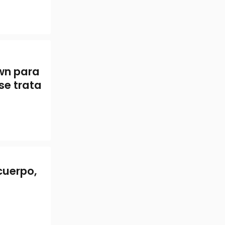
own para
se trata
cuerpo,