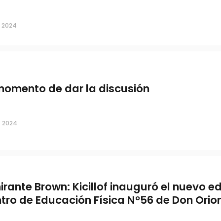
BA: miles de usuarios
, 2024
momento de dar la discusión
, 2024
sinaron a un joven
irante Brown: Kicillof inauguró el nuevo edi
tro de Educación Física N°56 de Don Orio