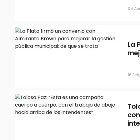
04 Abr
La 
mej
16 Feb
Tol
con
int