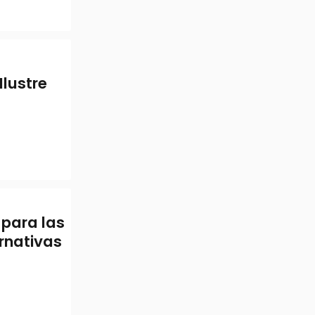
Ilustre
 para las
rnativas