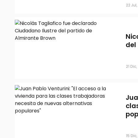
22 Jul
Nic
del
21 Dic
Jua
cla
pop
15 Dic