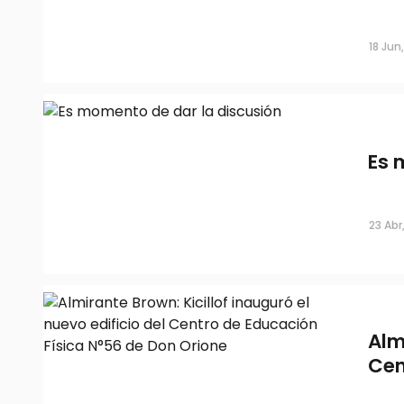
Persisten los cortes de luz en el AM
arrancaron el 2026 sin servicio
18 Jun
02 Jul, 2024
Es 
23 Abr
Conmoción en Almirante Brown: ase
Alm
funcionario municipal
Cen