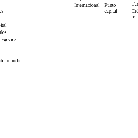
Tu
Internacional
Punto
es
capital
Cró
mu
ital
ulos
negocios
 del mundo