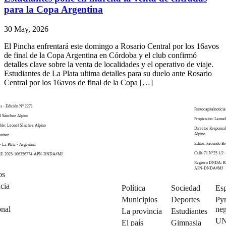
para la Copa Argentina
30 May, 2026
El Pincha enfrentará este domingo a Rosario Central por los 16avos
de final de la Copa Argentina en Córdoba y el club confirmó
detalles clave sobre la venta de localidades y el operativo de viaje.
Estudiantes de La Plata ultima detalles para su duelo ante Rosario
Central por los 16avos de final de la Copa […]
as - Edición N° 2271
Puntocapitalnoticia
el Sánchez Alpino
Propietario: Leone
ble: Leonel Sánchez Alpino
Director Responsa
Alpino
enitez
Editor: Facundo Be
- La Plata - Argentina
Calle 71 N°25 1/2 -
 RE-2025-106356774-APN-DNDA#MJ
Registro DNDA: R
APN-DNDA#MJ
os
cia
Política
Sociedad
Esp
Municipios
Deportes
Py
onal
neg
La provincia
Estudiantes
U
El país
Gimnasia