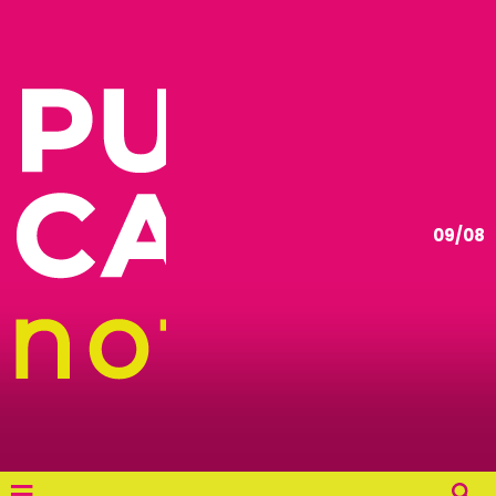
09/08
≡